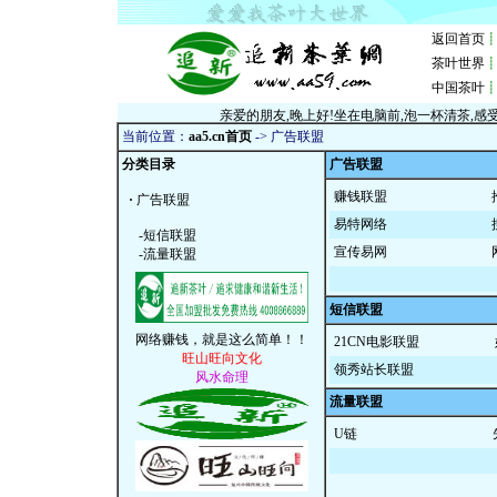
当前位置：
aa5.cn首页
->
广告联盟
分类目录
广告联盟
赚钱联盟
·
广告联盟
易特网络
-
短信联盟
宣传易网
-
流量联盟
短信联盟
21CN电影联盟
领秀站长联盟
流量联盟
U链